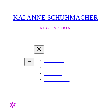
Zum
Inhalt
KAI ANNE SCHUHMACHER
springen
REGISSEURIN
About
Produktionen
News
Kontakt
✲