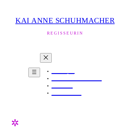
Zum
Inhalt
KAI ANNE SCHUHMACHER
springen
REGISSEURIN
About
Produktionen
News
Kontakt
✲